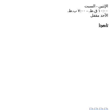
الإثنين - السبت
١٠:٠٠ ق.ظ. - ۷:٠٠ ب.ظ.
الأحد مقفل
تابعونا