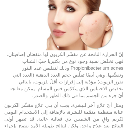
إنّ الحرارة الناتجة عن مقشّر الكربون لها منفعتان إضافيتان.
فهي تخفّض نسبة وجود نوع من بكتيريا حبّ الشباب
Propionibacterium acnes وذلك لتقليص عدد البثور
وتفشّيها. وهي أيضًا تقلّص حجم الغدد الدهنية (الغدد التي
تفرز الزيوت) مؤدّية إلى إفرازات أقلّ للزيوت، بالتالي
تخفيض الاحتباس الذي يتكدّس فس المسام. يمكن معالجة
أيّ جزء من الجسم بما في ذلك الظهر والصدر.
ومثل أيّ علاج آخر للبشرة، يجب أن يلي علاج مقشّر الكربون
عناية منتظمة متمّمة للبشرة، بالإضافة إلى الاستخدام اليومي
لكريم واقٍ من الشمس ذي فعالية عالية. قد تظهر أولى
النتائج بعد علاج واحد، ولكن لنتائج طويلة الأمد ننصح بإجراء