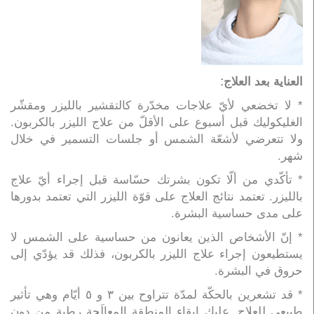
العناية بعد العلاج:
* لا تخضعي لأيّ علاجات مخدّرة كالتقشير بالليزر ومقشّر
الغليكوليك قبل أسبوع على الأقلّ من علاج الليزر بالكربون.
ولا تتعرضي لأشعّة الشمس أو جلسات التسمير في خلال
شهر.
* تأكّدي من ألّا تكون بشرتك حسّاسة قبل إجراء أيّ علاج
بالليزر. تعتمد نتائج العلاج على قوّة الليزر التي تعتمد بدورها
على مدى حساسية البشرة.
* إنّ الأشخاص الذين يعانون من حساسية على الشمس لا
يستطيعون إجراء علاج الليزر بالكربون، فذلك قد يؤدّي إلى
حروق في البشرة.
* قد تشعرين بالحكّة لمدّة تتراوح بين ٣ و ٥ أيّام وهي تأثير
طبيعي للعلاج. عليك إبقاء المنطقة المعالَجة رطبة من دون