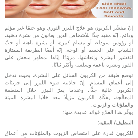
إنّ مقشّر الكربون هو علاج الليزر الثوري وهو حتمًا غير مؤلم
ودائم. إنّه مفيد جدًّا للأشخاص الذين يعانون من بشرة دهنية،
أو رؤوس سوداء، أو مسام كبيرة، أو بشرة باهتة أو حبّ
الشباب على الجسم أو الوجه. إنّه أيضًا الطريقة الممتازة
لتقشير البشرة وإنعاشها، مزوّدًا إيّاها بمظهر منعش على
الفور وبشرة ناعمة وسلسة وأكثر ثباتًا.
توضع طبقة من الكربون السائل على البشرة، بحيث تدخل
إلى أعماق المسام. إنّ جاذبية ضوء الليزر إلى جزيئات
الكربون عالية جدًّا. وعندما يمرّ الليزر خلال المنطقة
المعالَجة، يفكّك الكربون مزيلًا معه خلايا البشرة الميتة
والملوّثات والزيوت.
يوفّر هذا العلاج فوائد عديدة منها:
التنظيف/ التنقية:
للكربون قدرة على امتصاص الزيوت والملوّثات من أعماق