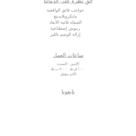
ألقِ نظرة على خدماتنا
حواجب فائق الواقعية
مايكروبلايدينغ
الشفاه ثلاثية الأبعاد
رموش إصطناعية
إزالة الوشم بالليز
ساعات العمل
الإثنين - السبت
١٠:٠٠ ق.ظ. - ۷:٠٠ ب.ظ.
الأحد مقفل
تابعونا