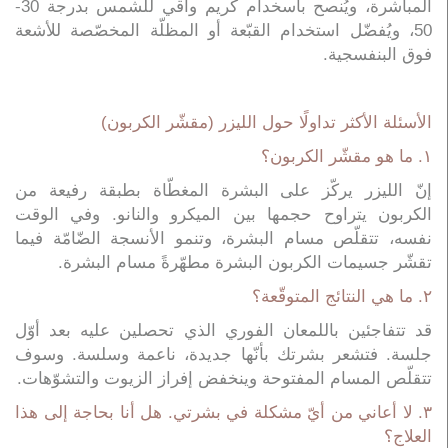
المباشرة، ويُنصح باسخدام كريم واقي للشمس بدرجة 30-
50، ويُفضّل استخدام القبّعة أو المظلّة المخصّصة للأشعة
فوق البنفسجية.
الأسئلة الأكثر تداولًا حول الليزر (مقشّر الكربون)
١. ما هو مقشّر الكربون؟
إنّ الليزر يركّز على البشرة المغطّاة بطبقة رفيعة من
الكربون يتراوح حجمها بين الميكرو والنانو. وفي الوقت
نفسه، تتقلّص مسام البشرة، وتنمو الأنسجة الضّامّة فيما
تقشّر جسيمات الكربون البشرة مطهّرةً مسام البشرة.
٢. ما هي النتائج المتوقّعة؟
قد تتفاجئين باللمعان الفوري الذي تحصلين عليه بعد أوّل
جلسة. فتشعر بشرتك بأنّها جديدة، ناعمة وسلسة. وسوف
تتقلّص المسام المفتوحة وينخفض إفراز الزيوت والتشوّهات.
٣. لا أعاني من أيّ مشكلة في بشرتي. هل أنا بحاجة إلى هذا
العلاج؟