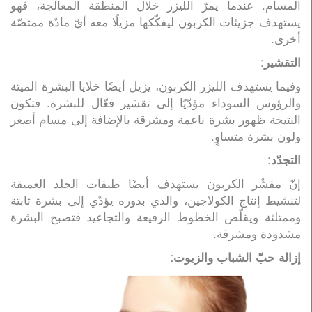
المسام. عندما يمرّ الليزر خلال المنطقة المعالَجة، فهو
يستهدف جزيئات الكربون ليفكّكها مزيلًا معه أيّ مادّة ممتصّة
أخرى.
التقشير:
وفيما يستهدف الليزر الكربون، يزيل أيضًا خلايا البشرة الميتة
والرؤوس السوداء مؤدّيًا إلى تقشير فعّال للبشرة. فتكون
النتيجة ظهور بشرة ناعمة ومشرقة بالإضافة إلى مسام أصغر
ولون بشرة متساوٍ.
التجدّد:
إنّ مقشّر الكربون يستهدف أيضًا طبقات الجلد العميقة
لتنشيط إنتاج الكولاجين، والذي بدوره يؤدّي إلى بشرة ثابتة
وممتلئة ويقلّص الخطوط الرفيعة والتجاعيد فتصبح البشرة
مشدودة ومشرقة.
إزالة حبّ الشباب والزيوت: