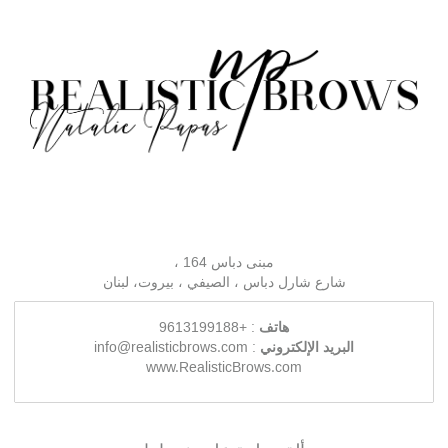
مبنى دباس 164 ،
شارع شارل دباس ، الصيفي ، بيروت، لبنان
هاتف
: +9613199188
البريد الإلكتروني
: info@realisticbrows.com
www.RealisticBrows.com