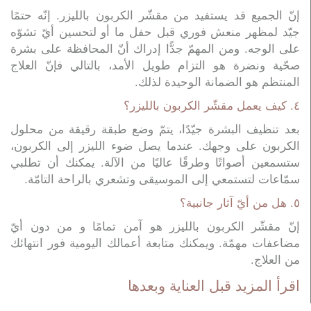
إنّ الجميع قد يستفيد من مقشّر الكربون بالليزر. إنّه حتمًا
جيّد لمظهر منعش فوري قبل حفل ما أو لتحسين أيّ تشوّه
على الوجه. ومن المهمّ جدًّا إدراك أنّ المحافظة على بشرة
صحّية ونضرة هو التزام طويل الأمد، بالتالي فإنّ العلاج
المنتظم هو الضمانة الوحيدة لذلك.
٤. كيف يعمل مقشّر الكربون بالليزر؟
بعد تنظيف البشرة جيّدًا، يتمّ وضع طبقة رقيقة من محلول
الكربون على وجهك. عندما يصل ضوء الليزر إلى الكربون،
ستسمعين أصواتًا وطرقًا عاليًا من الآلة. يمكنك أن تطلبي
سمّاعات لتستمعي إلى الموسيقى وتشعري بالراحة التامّة.
٥. هل من أيّ آثار جانبية؟
إنّ مقشّر الكربون بالليزر هو آمن تمامًا و من دون أيّ
مضاعفات مهمّة. ويمكنك متابعة أعمالك اليومية فور انتهائك
من العلاج.
اقرأ المزيد قبل العناية وبعدها