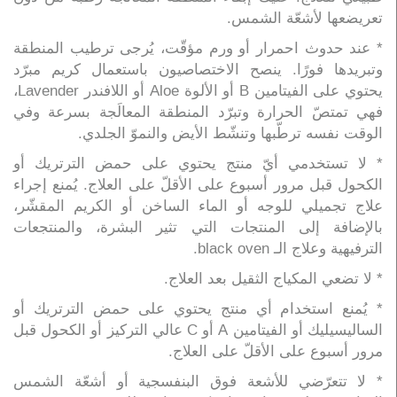
تعريضعها لأشعّة الشمس.
* عند حدوث احمرار أو ورم مؤقّت، يُرجى ترطيب المنطقة
وتبريدها فورًا. ينصح الاختصاصيون باستعمال كريم مبرّد
يحتوي على الفيتامين B أو الألوة Aloe أو اللافندر Lavender،
فهي تمتصّ الحرارة وتبرّد المنطقة المعالَجة بسرعة وفي
الوقت نفسه ترطّبها وتنشّط الأيض والنموّ الجلدي.
* لا تستخدمي أيّ منتج يحتوي على حمض الترتريك أو
الكحول قبل مرور أسبوع على الأقلّ على العلاج. يُمنع إجراء
علاج تجميلي للوجه أو الماء الساخن أو الكريم المقشّر،
بالإضافة إلى المنتجات التي تثير البشرة، والمنتجعات
الترفيهية وعلاج الـ black oven.
* لا تضعي المكياج الثقيل بعد العلاج.
* يُمنع استخدام أي منتج يحتوي على حمض الترتريك أو
الساليسيليك أو الفيتامين A أو C عالي التركيز أو الكحول قبل
مرور أسبوع على الأقلّ على العلاج.
* لا تتعرّضي للأشعة فوق البنفسجية أو أشعّة الشمس